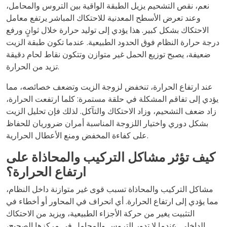
نعم، نقص التشحيم يزيل الطبقة الواقية بين التروس والمحامل،
وعند تعرض الأسطح المعدنية للاحتكاك المباشر يرتفع معامل
الاحتكاك بشكل كبير. هذا يؤدي إلى توليد حرارة خلال ثوانٍ ورفع
درجة حرارة النظام فوق الحدود الطبيعية. عندما تكون طبقة الزيت
ضعيفة، يصبح توزيع الحمل غير متوازن وتتكون نقاط لحام دقيقة
تزيد من الحرارة.
عند ارتفاع الحرارة، تنخفض لزوجة الزيت وتضعف خصائصه، مما
يؤدي إلى تفاقم المشكلة في حلقة مستمرة: كلما ارتفعت الحرارة،
زاد ضعف التشحيم، وزاد الاحتكاك والتآكل. لذلك فإن تحليل الزيت
بشكل دوري واختيار اللزوجة المناسبة أمران ضروريان للحفاظ
على كفاءة المخفض ومنع الأعطال الحرارية.
كيف تؤثر مشاكل التركيب والمحاذاة على
ارتفاع الحرارة؟
مشاكل التركيب والمحاذاة تسبب قوى غير متوازنة داخل النظام،
مما يؤدي إلى ارتفاع الحرارة. أي انحراف في المحاور أو أخطاء في
التثبيت يغير من حركة الأجزاء الطبيعية، ويزيد من الاحتكاك
الداخلي. عندما لا تدور التروس والمحامل في مركزها الصحيح،