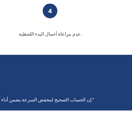
عدم مراعاة أحمال البدء اللحظية.
“إن الحساب الصحيح لمخفض السرعة يضمن أداء آلتكم كما في اليوم الأول، كما يضمن عملها دون مشاكل لسنوات طويلة. في الهندسة، الأساس ليس التخمين بل الحساب.”