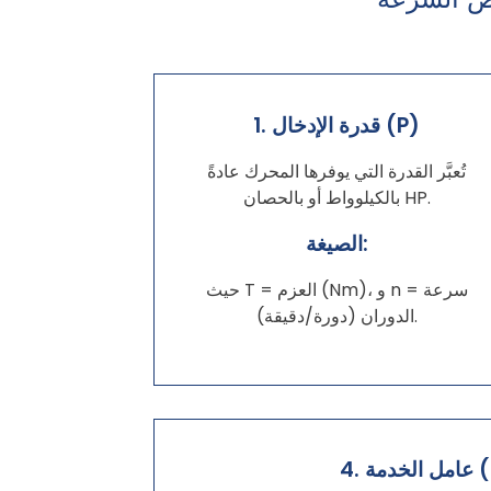
1. قدرة الإدخال (P)
تُعبَّر القدرة التي يوفرها المحرك عادةً
بالكيلوواط أو بالحصان HP.
الصيغة:
حيث T = العزم (Nm)، و n = سرعة
الدوران (دورة/دقيقة).
ة (SF)