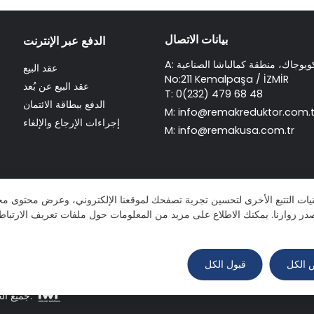
بيانات الاتصال
الدفع عبر الإنترنت
 كويوجاك، منطقة كمالباشا الصناعية
عقد البيع
No:211 Kemalpaşa / İZMİR
عقد البيع عن بُعد
T: 0(232) 479 68 48
الدفع ببطاقة الائتمان
M:
info@remakreduktor.com.t
إجراءات الإرجاع والإلغاء
M:
info@remakusa.com.tr
نيات التتبع الأخرى لتحسين تجربة تصفحك لموقعنا الإلكتروني، وعرض محتوى 
در زوارنا. يمكنك الاطلاع على مزيد من المعلومات حول ملفات تعريف الارت
 الكل
قبول الكل
حقوق النشر © 2026 Remak Redüktör. جميع الحقوق محفوظة.