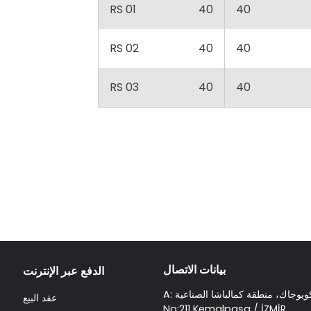
RS 01
40
40
RS 02
40
40
RS 03
40
40
بيانات الاتصال
الدفع عبر الإنترنت
 كويوجاك، منطقة كمالباشا الصناعية
عقد البيع
No:211 Kemalpaşa / İZMİR