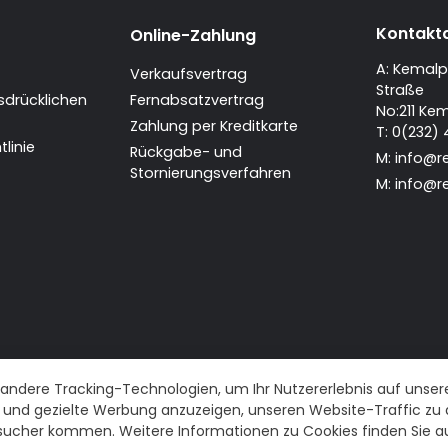
Kontakt
Online-Zahlung
A: Kemalp
Verkaufsvertrag
Straße
sdrücklichen
Fernabsatzvertrag
No:211 Ke
Zahlung per Kreditkarte
T: 0(232)
linie
Rückgabe- und
M:
info@r
Stornierungsverfahren
M:
info@r
ndere Tracking-Technologien, um Ihr Nutzererlebnis auf unsere
te und gezielte Werbung anzuzeigen, unseren Website-Traffic zu 
sucher kommen. Weitere Informationen zu Cookies finden Sie au