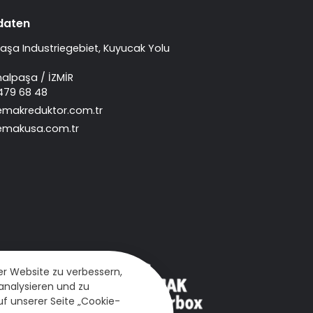
daten
aşa Industriegebiet, Kuyucak Yolu
malpaşa / İZMİR
 479 68 48
emakreduktor.com.tr
emakusa.com.tr
r Website zu verbessern,
analysieren und zu
f unserer Seite „Cookie-