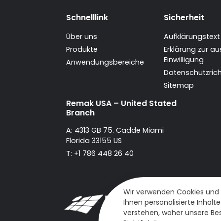
Schnelllink
Sicherheit
Über uns
Aufklärungstext
Produkte
Erklärung zur au
Einwilligung
Anwendungsbereiche
Datenschutzricht
Sitemap
Remak USA – United Stated
Branch
A: 4313 GB 75. Cadde Miami
Florida 33155 US
T: +1 786 448 26 40
Wir verwenden Cookies und a
Ihnen personalisierte Inhal
verstehen, woher unsere Be