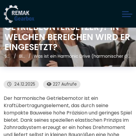
WAS IST EIN HARMONIC DRIVE
(HARMONISCHER
GETRIEBEUNTERSETZER)? IN
WELCHEN BEREICHEN WIRD ER
EINGESETZT?
Startseite
Blog
Was ist ein Harmonic Drive (harmonischer Getriebeuntersetzer)? In welchen Bereichen wird er eingesetzt?
24.12.2025
227 Aufrufe
Der harmonische Getriebemotor ist ein
Kraftübertragungselement, das durch seine
kompakte Bauweise hohe Präzision und geringes Spiel
bietet. Dank seines speziellen elastischen Prinzips im
Zahnradsystem erzeugt er ein hohes Drehmoment
und liefert selbst in kleinen Baugrößen eine hohe