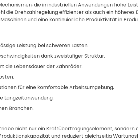
 Mechanismen, die in industriellen Anwendungen hohe Lei
ohl die Drehzahlregelung effizienter als auch ein höhere
Maschinen und eine kontinuierliche Produktivität in Prod
ssige Leistung bei schweren Lasten.
eschwindigkeiten dank zweistufiger Struktur.
rt die Lebensdauer der Zahnräder.
osten.
tionen für eine komfortable Arbeitsumgebung.
ige Langzeitanwendung.
enen Branchen.
etriebe nicht nur ein Kraftübertragungselement, sondern 
e Produktionskapazität und reduziert gleichzeitig Wartung