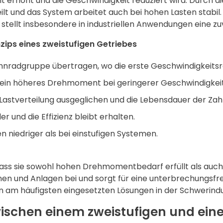
höht und die Geschwindigkeit reduziert wird. Durch dies
lt und das System arbeitet auch bei hohen Lasten stabil
d stellt insbesondere in industriellen Anwendungen eine zu
zips eines zweistufigen Getriebes
Zahnradgruppe übertragen, wo die erste Geschwindigkeitsr
ein höheres Drehmoment bei geringerer Geschwindigkeit
e Lastverteilung ausgeglichen und die Lebensdauer der Za
r und die Effizienz bleibt erhalten.
 niedriger als bei einstufigen Systemen.
, dass sie sowohl hohen Drehmomentbedarf erfüllt als auch
nen und Anlagen bei und sorgt für eine unterbrechungsfre
n am häufigsten eingesetzten Lösungen in der Schwerindu
wischen einem zweistufigen und ein