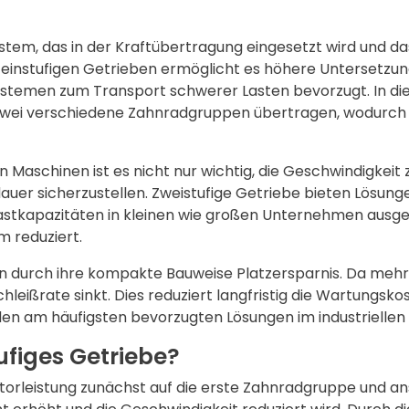
system, das in der Kraftübertragung eingesetzt wird und
u einstufigen Getrieben ermöglicht es höhere Untersetzun
ystemen zum Transport schwerer Lasten
bevorzugt. In di
wei verschiedene Zahnradgruppen übertragen, wodurch 
en Maschinen ist es nicht nur wichtig, die Geschwindigkeit
uer sicherzustellen. Zweistufige Getriebe bieten Lösung
Lastkapazitäten in kleinen wie großen Unternehmen ausgel
m reduziert.
n durch ihre kompakte Bauweise Platzersparnis. Da mehr 
hleißrate sinkt. Dies reduziert langfristig die Wartungsk
den am häufigsten bevorzugten Lösungen im industriellen 
ufiges Getriebe?
otorleistung zunächst auf die erste Zahnradgruppe und an