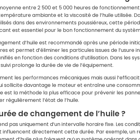
 moyenne entre 2 500 et 5 000 heures de fonctionnement.
température ambiante et la viscosité de l’huile utilisée. D
lisés dans des environnements poussiéreux, cette période
bricant est essentiel pour le bon fonctionnement du systèm
ngement d’huile est recommandé après une période initi
s et permet d’éliminer les particules issues de l’usure in
fiés en fonction des conditions d’utilisation. Dans les s
e suivi prolonge la durée de vie de l’équipement.
ement les performances mécaniques mais aussi l’efficaci
qui sollicite davantage le moteur et entraîne une consomm
est la méthode la plus efficace pour prévenir les pannes. 
 régulièrement l’état de l’huile.
rée de changement de l’huile ?
 pas uniquement d’un intervalle horaire fixe. Les conditio
t influencent directement cette durée. Par exemple, un
ent d’huile plus fréquent qu’un système opérant dans 