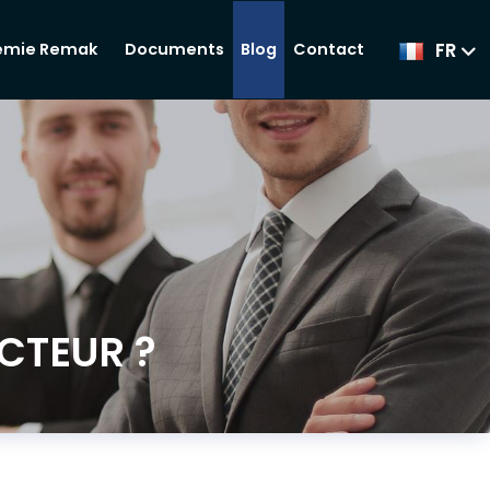
FR
Documents
Blog
Contact
émie Remak
CTEUR ?