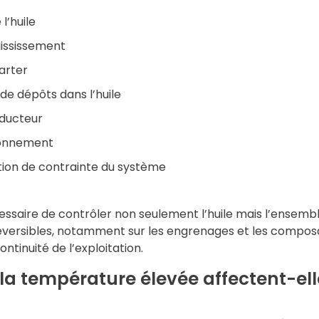
l’huile
aississement
carter
de dépôts dans l’huile
éducteur
ionnement
tion de contrainte du système
écessaire de contrôler non seulement l’huile mais l’ensem
ersibles, notamment sur les engrenages et les composan
continuité de l’exploitation.
a température élevée affectent-elle