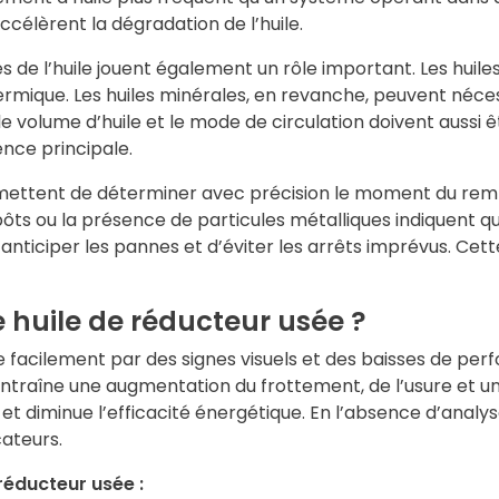
élèrent la dégradation de l’huile.
s de l’huile jouent également un rôle important. Les huile
hermique. Les huiles minérales, en revanche, peuvent néc
le volume d’huile et le mode de circulation doivent auss
ence principale.
ermettent de déterminer avec précision le moment du r
ôts ou la présence de particules métalliques indiquent que
anticiper les pannes et d’éviter les arrêts imprévus. Cett
huile de réducteur usée ?
te facilement par des signes visuels et des baisses de per
entraîne une augmentation du frottement, de l’usure et
un
diminue l’efficacité énergétique. En l’absence d’analyse d
cateurs.
réducteur usée :