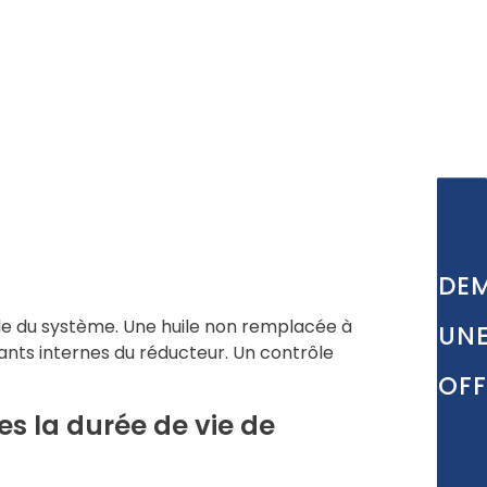
DE
ble du système. Une huile non remplacée à
UN
ts internes du réducteur. Un contrôle
OFF
s la durée de vie de