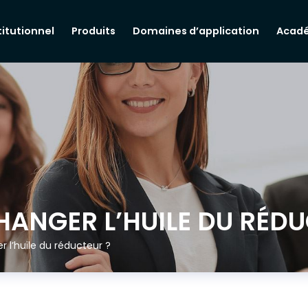
titutionnel
Produits
Domaines d’application
Acad
HANGER L’HUILE DU RÉDU
 l’huile du réducteur ?