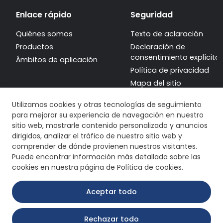
Enlace rápido
Seguridad
Quiénes somos
Texto de aclaración
Productos
Declaración de
consentimiento explícito
Ámbitos de aplicación
Política de privacidad
Mapa del sitio
Utilizamos cookies y otras tecnologías de seguimiento
para mejorar su experiencia de navegación en nuestro
sitio web, mostrarle contenido personalizado y anuncios
dirigidos, analizar el tráfico de nuestro sitio web y
comprender de dónde provienen nuestros visitantes.
Puede encontrar información más detallada sobre las
cookies en nuestra página de Política de cookies.
Aceptar todo
Rechazar todo