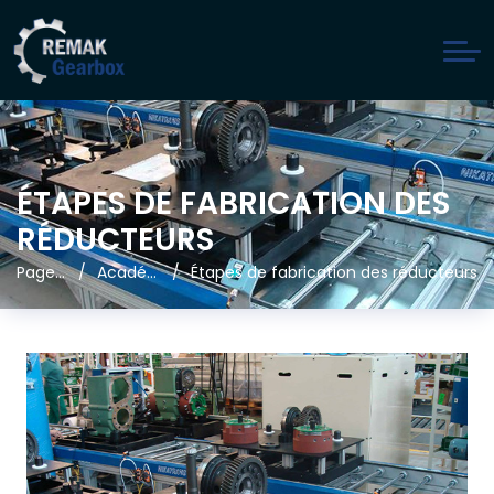
ÉTAPES DE FABRICATION DES
RÉDUCTEURS
Page d'accueil
Académie Remak
Étapes de fabrication des réducteurs