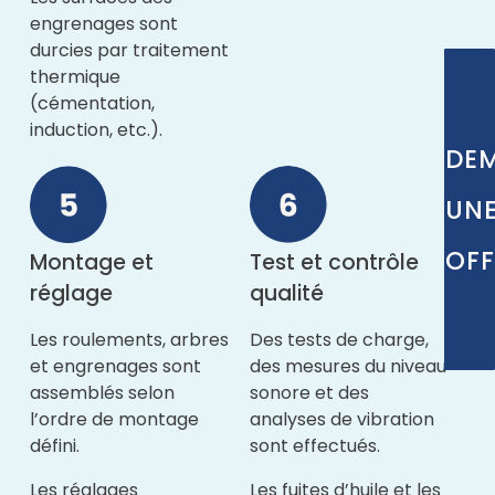
engrenages sont
durcies par traitement
thermique
(cémentation,
induction, etc.).
DE
UN
OFF
Montage et
Test et contrôle
réglage
qualité
Les roulements, arbres
Des tests de charge,
et engrenages sont
des mesures du niveau
assemblés selon
sonore et des
l’ordre de montage
analyses de vibration
défini.
sont effectués.
Les réglages
Les fuites d’huile et les