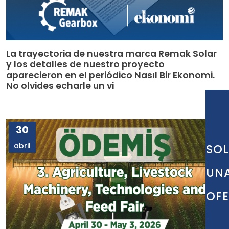
La trayectoria de nuestra marca Remak Solar
y los detalles de nuestro proyecto
aparecieron en el periódico Nasıl Bir Ekonomi.
No olvides echarle un vi
30
abril
SOL
UN
OF