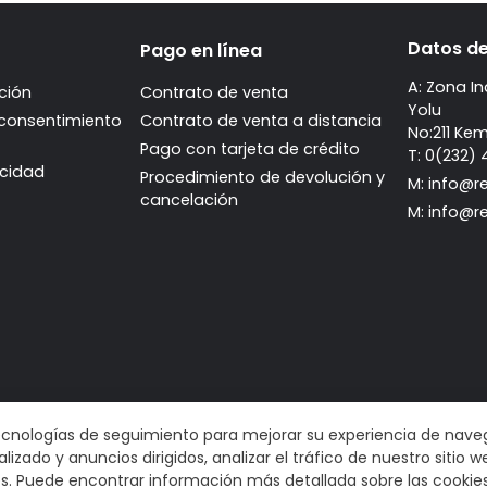
Datos d
Pago en línea
A: Zona I
ción
Contrato de venta
Yolu
 consentimiento
Contrato de venta a distancia
No:211 Ke
Pago con tarjeta de crédito
T: 0(232)
acidad
Procedimiento de devolución y
M:
info@r
cancelación
M:
info@r
tecnologías de seguimiento para mejorar su experiencia de naveg
izado y anuncios dirigidos, analizar el tráfico de nuestro siti
es. Puede encontrar información más detallada sobre las cookie