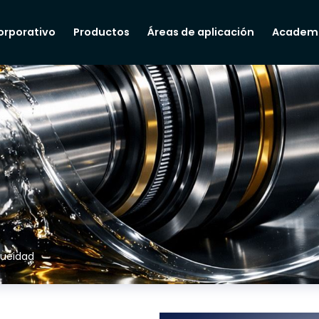
orporativo
Productos
Áreas de aplicación
Academ
queidad