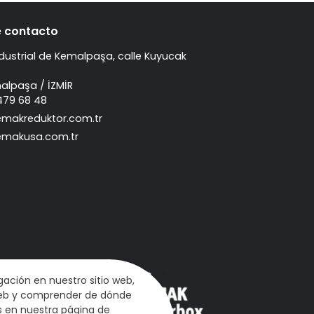
e contacto
ndustrial de Kemalpaşa, calle Kuyucak
malpaşa / İZMİR
 479 68 48
emakreduktor.com.tr
emakusa.com.tr
ación en nuestro sitio web,
o web y comprender de dónde
s en nuestra página de