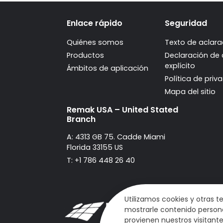
Enlace rápido
Seguridad
Quiénes somos
Texto de aclara
Productos
Declaración de
explícito
Ámbitos de aplicación
Política de priv
Mapa del sitio
Remak USA – United Stated
Branch
A: 4313 GB 75. Cadde Miami
Florida 33155 US
T: +1 786 448 26 40
Utilizamos cookies y otras 
mostrarle contenido personal
provienen nuestros visitant