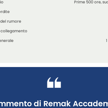
io
Prime 500 ore, s
erdite
e del rumore
i collegamento
enerale
1
mmento di Remak Accadem