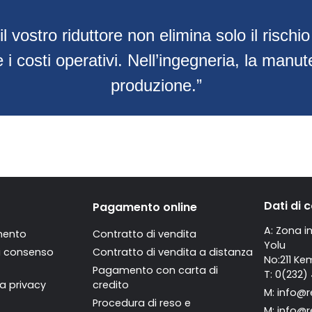
l vostro riduttore non elimina solo il risc
e i costi operativi. Nell’ingegneria, la manu
produzione.”
Dati di 
Pagamento online
A: Zona i
mento
Contratto di vendita
Yolu
di consenso
Contratto di vendita a distanza
No:211 Ke
Pagamento con carta di
T: 0(232)
la privacy
credito
M:
info@r
Procedura di reso e
M:
info@r