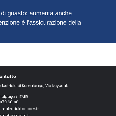
hio di guasto; aumenta anche
tenzione è l’assicurazione della
contatto
ndustriale di Kemalpaşa, Via Kuyucak
malpaşa / İZMİR
 479 68 48
emakreduktor.com.tr
emakusa.com.tr