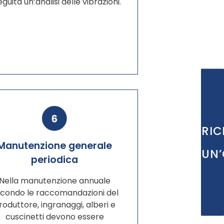
guita un’analisi delle vibrazioni.
RIC
Manutenzione generale
UN’
periodica
Nella manutenzione annuale
condo le raccomandazioni del
roduttore, ingranaggi, alberi e
cuscinetti devono essere