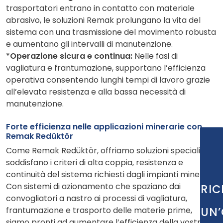
trasportatori entrano in contatto con materiale
abrasivo, le soluzioni Remak prolungano la vita del
sistema con una trasmissione del movimento robusta
e aumentano gli intervalli di manutenzione.
*
Operazione sicura e continua:
Nelle fasi di
vagliatura e frantumazione, supportano l’efficienza
operativa consentendo lunghi tempi di lavoro grazie
all’elevata resistenza e alla bassa necessità di
manutenzione.
Forte efficienza nelle applicazioni minerarie con
Remak Redüktör
Come Remak Redüktör, offriamo soluzioni speciali che
soddisfano i criteri di alta coppia, resistenza e
continuità del sistema richiesti dagli impianti minerari.
Con sistemi di azionamento che spaziano dai
RIC
convogliatori a nastro ai processi di vagliatura,
UN’
frantumazione e trasporto delle materie prime,
siamo pronti ad aumentare l’efficienza della vostra