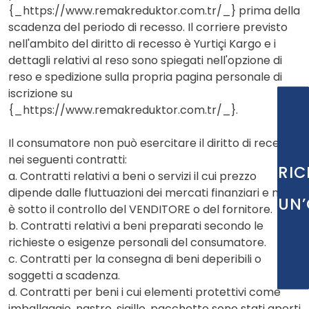
{_https://www.remakreduktor.com.tr/_} prima della
scadenza del periodo di recesso. Il corriere previsto
nell'ambito del diritto di recesso è Yurtiçi Kargo e i
dettagli relativi al reso sono spiegati nell'opzione di
reso e spedizione sulla propria pagina personale di
iscrizione su
{_https://www.remakreduktor.com.tr/_}.
Il consumatore non può esercitare il diritto di recesso
nei seguenti contratti:
RIC
a. Contratti relativi a beni o servizi il cui prezzo
dipende dalle fluttuazioni dei mercati finanziari e non
UN’
è sotto il controllo del VENDITORE o del fornitore.
b. Contratti relativi a beni preparati secondo le
richieste o esigenze personali del consumatore.
c. Contratti per la consegna di beni deperibili o
soggetti a scadenza.
d. Contratti per beni i cui elementi protettivi come
imballaggio, nastro, sigillo, pacchetto sono stati aperti