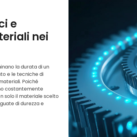
ci e
eriali nei
inano la durata di un
ato e le tecniche di
ateriali. Poiché
sono costantemente
on solo il materiale scelto
uate di durezza e