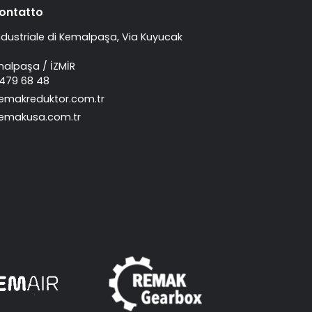
contatto
ndustriale di Kemalpaşa, Via Kuyucak
malpaşa / İZMİR
 479 68 48
emakreduktor.com.tr
emakusa.com.tr