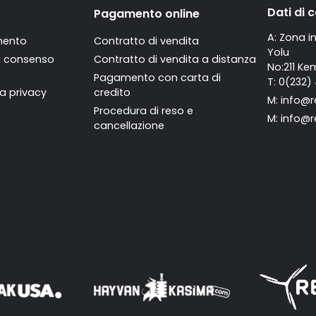
Dati di 
Pagamento online
A: Zona i
mento
Contratto di vendita
Yolu
di consenso
Contratto di vendita a distanza
No:211 Ke
Pagamento con carta di
T: 0(232)
la privacy
credito
M:
info@r
Procedura di reso e
M:
info@r
cancellazione