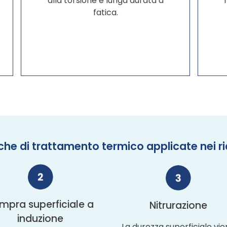
alla torsione e lunga durata a
fatica.
he di trattamento termico applicate nei ri
mpra superficiale a
Nitrurazione
induzione
La durezza superficiale vi