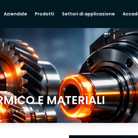
Aziendale
Prodotti
Settori di applicazione
Accad
MICO E MATERIALI
rmico e materiali