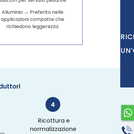
riduttori per servizio pesante.
Alluminio → Preferito nelle
applicazioni compatte che
richiedono leggerezza.
RIC
UN’
duttori
Ricottura e
normalizzazione
ene