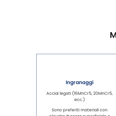
M
Ingranaggi
Acciai legati (16MnCr5, 20MnCr5,
ecc.)
Sono preferiti materiali con