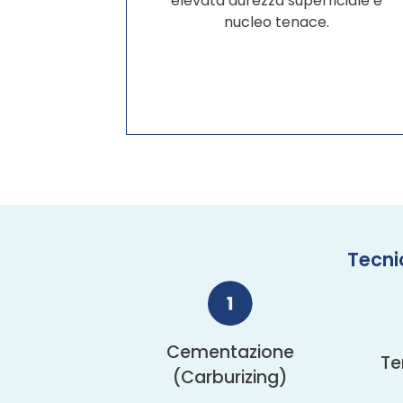
elevata durezza superficiale e
nucleo tenace.
Tecnic
Cementazione
Te
(Carburizing)