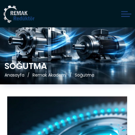
SOĞUTMA
Anasayfa
Remak Akademi
Soğutma