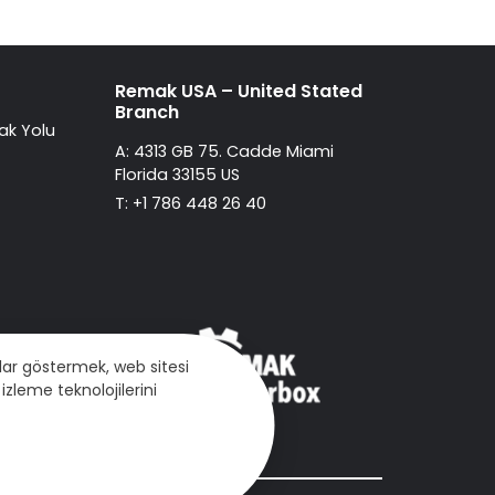
Remak USA – United Stated
Branch
ak Yolu
A: 4313 GB 75. Cadde Miami
Florida 33155 US
T: +1 786 448 26 40
mlar göstermek, web sitesi
izleme teknolojilerini