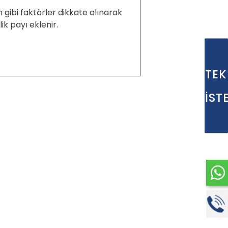
m gibi faktörler dikkate alınarak
ik payı eklenir.
TEK
İST