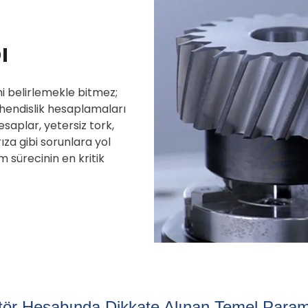
ı
ni belirlemekle bitmez;
ühendislik hesaplamaları
hesaplar, yetersiz tork,
ıza gibi sorunlara yol
m sürecinin en kritik
ör Hesabında Dikkate Alınan Temel Param