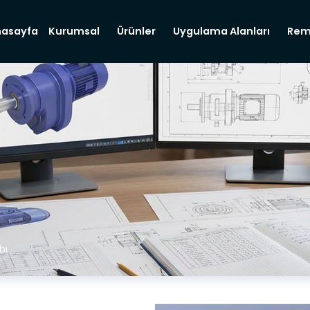
nasayfa
Kurumsal
Ürünler
Uygulama Alanları
Rem
bı