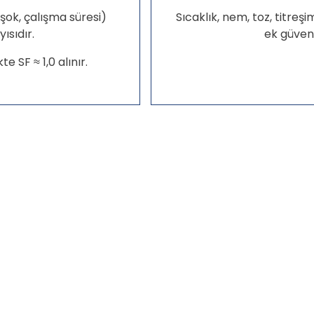
şok, çalışma süresi)
Sıcaklık, nem, toz, titreşi
ısıdır.
ek güvenl
te SF ≈ 1,0 alınır.