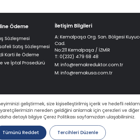
İletişim Bilgileri
line Ödeme
A: Kemalpaşa Org. San. Bölgesi Kuyuc
ış Sözleşmesi
Cad.
afeli Satış Sözleşmesi
No:211 Kemalpaşa / İZMİR
di Karti ile Ödeme
T: 0(232) 479 68 48
e ve İptal Prosedürü
M:
info@remakreduktor.com.tr
M:
info@remakusa.com.tr
inizi geliştirmek, size kişiselleştirilmiş içerik ve hedefli rekla
iyaretçilerimizin nereden geldiğini anlamak için çerezleri ve diğer 
n daha detaylı bilgiye Çerez Politikası sayfamızdan ulaşabilirsiniz.
Tümünü Reddet
Tercihleri Düzenle