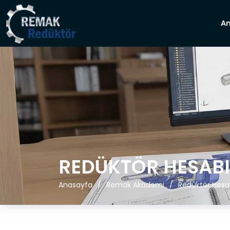
A
REDÜKTÖR HESABI
Anasayfa
Remak Akademi
Redüktör Hesa