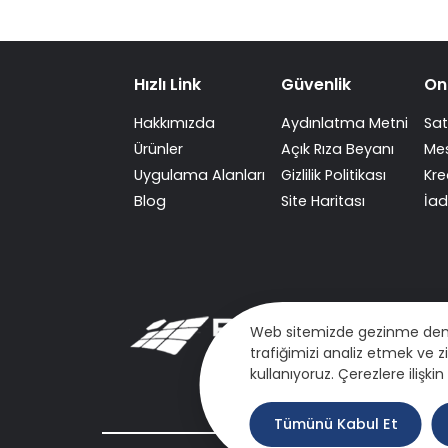
Hızlı Link
Güvenlik
On
Hakkımızda
Aydınlatma Metni
Sat
Ürünler
Açık Rıza Beyanı
Mes
Uygulama Alanları
Gizlilik Politikası
Kre
Blog
Site Haritası
İad
Web sitemizde gezinme deneyim
trafiğimizi analiz etmek ve z
kullanıyoruz. Çerezlere ilişki
Tümünü Kabul Et