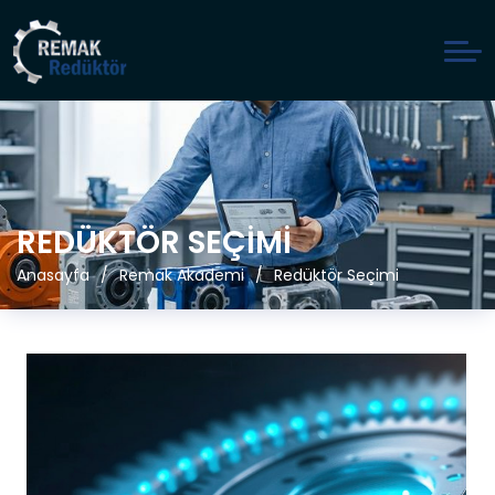
REDÜKTÖR SEÇIMI
Anasayfa
Remak Akademi
Redüktör Seçimi