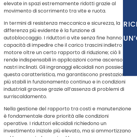
elevate in spazi estremamente ridotti grazie al
movimento di scorrimento tra vite e ruota.
RIC
In termini di resistenza meccanica e sicurezza, la
differenza più evidente è la funzione di
UN’
autobloccaggio. I riduttori a vite senza fine hanno la
capacità di impedire che il carico trascini indietro il
motore oltre un certo rapporto di riduzione; ciò li
rende indispensabili in applicazioni come ascensori o
nastri inclinati. Gli ingranaggi elicoidali non possiedono
questa caratteristica, ma garantiscono prestazioni
più stabili in funzionamento continuo e in condizioni
industriali gravose grazie all’assenza di problemi di
surriscaldamento.
Nella gestione del rapporto tra costi e manutenzione
è fondamentale dare priorità alle condizioni
operative. I riduttori elicoidali richiedono un
investimento iniziale più elevato, ma si ammortizzano