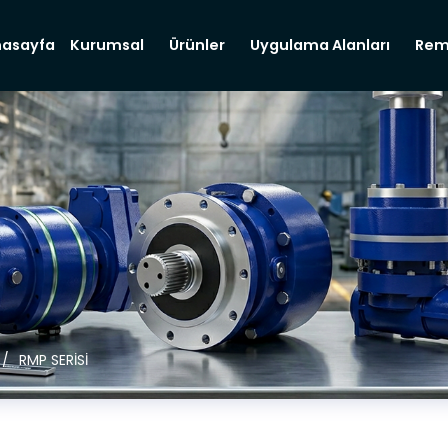
nasayfa
Kurumsal
Ürünler
Uygulama Alanları
Rem
RMP SERİSİ