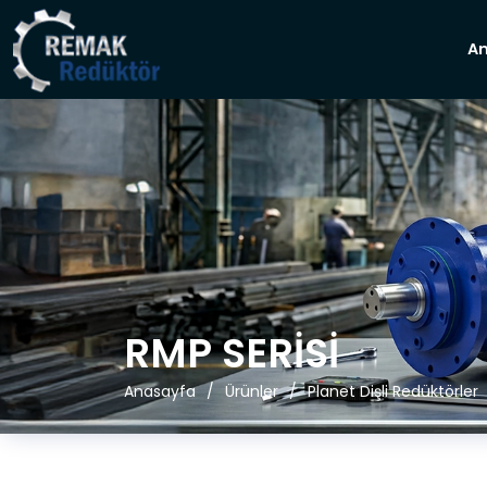
A
RMP SERİSİ
Anasayfa
Ürünler
Planet Dişli Redüktörler