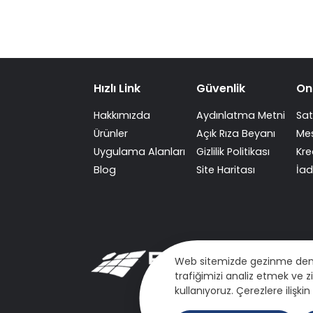
Hızlı Link
Güvenlik
On
Hakkımızda
Aydınlatma Metni
Sat
Ürünler
Açık Rıza Beyanı
Mes
Uygulama Alanları
Gizlilik Politikası
Kre
Blog
Site Haritası
İad
Web sitemizde gezinme deneyim
trafiğimizi analiz etmek ve z
kullanıyoruz. Çerezlere ilişki