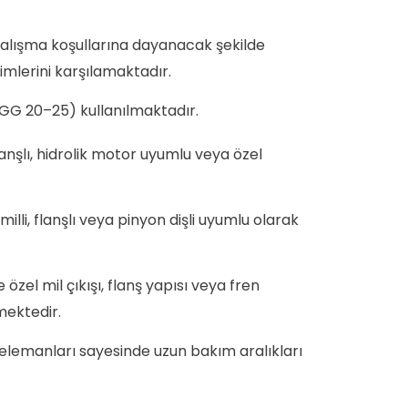
alışma koşullarına dayanacak şekilde
mlerini karşılamaktadır.
GG 20–25) kullanılmaktadır.
lanşlı, hidrolik motor uyumlu veya özel
ş milli, flanşlı veya pinyon dişli uyumlu olarak
zel mil çıkışı, flanş yapısı veya fren
mektedir.
k elemanları sayesinde uzun bakım aralıkları