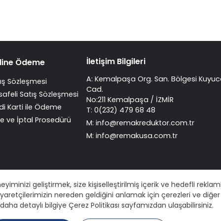
İletişim Bilgileri
line Ödeme
A: Kemalpaşa Org. San. Bölgesi Kuyuc
ış Sözleşmesi
Cad.
afeli Satış Sözleşmesi
No:211 Kemalpaşa / İZMİR
di Karti ile Ödeme
T: 0(232) 479 68 48
e ve İptal Prosedürü
M:
info@remakreduktor.com.tr
M:
info@remakusa.com.tr
inizi geliştirmek, size kişiselleştirilmiş içerik ve hedefli rekla
iyaretçilerimizin nereden geldiğini anlamak için çerezleri ve diğer 
n daha detaylı bilgiye Çerez Politikası sayfamızdan ulaşabilirsiniz.