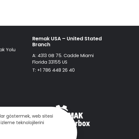
Remak USA – United Stated
Branch
ak Yolu
A: 4313 GB 75. Cadde Miami
Florida 33155 US
T: +1 786 448 26 40
mlar göstermek, web sitesi
izleme teknolojilerini