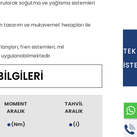
urularak soğutma ve yağlama sistemleri
n tasarım ve mukavemet hesapları ile
anşları, fren sistemleri, mil
TEK
ları uygulanabilmektedir.
İST
VİL BİLGİLERİ
MOMENT
TAHVİL
ARALIK
ARALIK
(Nm)
(i)