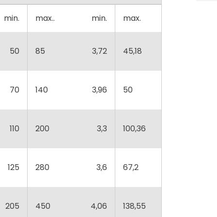
min.
max..
min.
max.
50
85
3,72
45,18
70
140
3,96
50
110
200
3,3
100,36
125
280
3,6
67,2
205
450
4,06
138,55