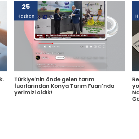
25
Haziran
H
k.
Türkiye’nin önde gelen tarım
Re
fuarlarından Konya Tarım Fuarı’nda
yo
yerimizi aldık!
Na
Gö