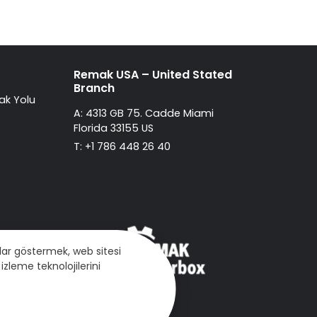
Remak USA – United Stated
Branch
ak Yolu
A: 4313 GB 75. Cadde Miami
Florida 33155 US
T: +1 786 448 26 40
mlar göstermek, web sitesi
izleme teknolojilerini