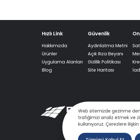
Hızlı Link
Güvenlik
On
Hakkımızda
Aydınlatma Metni
Sat
Ürünler
Açık Rıza Beyanı
Mes
Uygulama Alanları
Gizlilik Politikası
Kre
Blog
Site Haritası
İad
Web sitemizde gezinme deneyim
trafiğimizi analiz etmek ve z
kullanıyoruz. Çerezlere ilişki
Tümünü Kabul Et