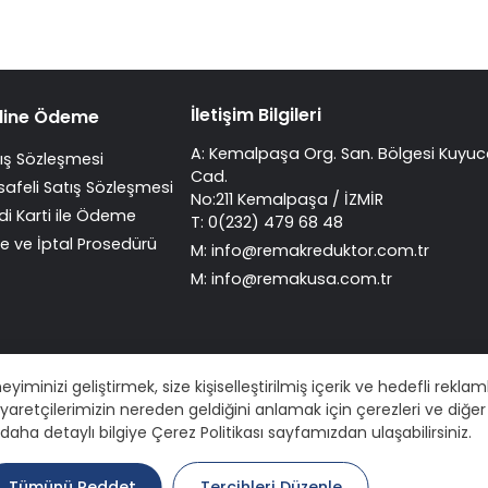
İletişim Bilgileri
line Ödeme
A: Kemalpaşa Org. San. Bölgesi Kuyuc
ış Sözleşmesi
Cad.
afeli Satış Sözleşmesi
No:211 Kemalpaşa / İZMİR
di Karti ile Ödeme
T: 0(232) 479 68 48
e ve İptal Prosedürü
M:
info@remakreduktor.com.tr
M:
info@remakusa.com.tr
inizi geliştirmek, size kişiselleştirilmiş içerik ve hedefli rekla
iyaretçilerimizin nereden geldiğini anlamak için çerezleri ve diğer 
n daha detaylı bilgiye Çerez Politikası sayfamızdan ulaşabilirsiniz.
Tümünü Reddet
Tercihleri Düzenle