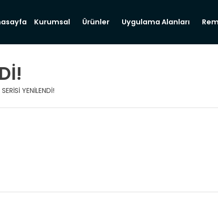
nasayfa
Kurumsal
Ürünler
Uygulama Alanları
Rem
Dİ!
SERİSİ YENİLENDİ!