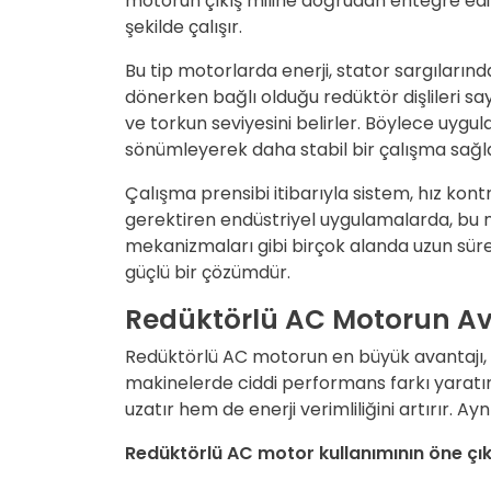
motorun çıkış miline doğrudan entegre edil
şekilde çalışır.
Bu tip motorlarda enerji, stator sargılarınd
dönerken bağlı olduğu redüktör dişlileri sa
ve torkun seviyesini belirler. Böylece uygul
sönümleyerek daha stabil bir çalışma sağl
Çalışma prensibi itibarıyla sistem, hız ko
gerektiren endüstriyel uygulamalarda, bu mo
mekanizmaları gibi birçok alanda uzun süre
güçlü bir çözümdür.
Redüktörlü AC Motorun Ava
Redüktörlü AC motorun en büyük avantajı, dü
makinelerde ciddi performans farkı yaratı
uzatır hem de enerji verimliliğini artırır. 
Redüktörlü AC motor kullanımının öne çık