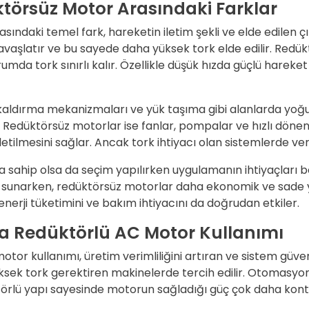
ktörsüz Motor Arasındaki Farklar
ındaki temel fark, hareketin iletim şekli ve elde edilen 
a yavaşlatır ve bu sayede daha yüksek tork elde edilir. Re
umda tork sınırlı kalır. Özellikle düşük hızda güçlü harek
kaldırma mekanizmaları ve yük taşıma gibi alanlarda yoğun
. Redüktörsüz motorlar ise fanlar, pompalar ve hızlı dönen
etilmesini sağlar. Ancak tork ihtiyacı olan sistemlerde ver
ra sahip olsa da seçim yapılırken uygulamanın ihtiyaçları b
üm sunarken, redüktörsüz motorlar daha ekonomik ve sade y
rji tüketimini ve bakım ihtiyacını da doğrudan etkiler.
a Redüktörlü AC Motor Kullanımı
tor kullanımı, üretim verimliliğini artıran ve sistem güve
 yüksek tork gerektiren makinelerde tercih edilir. Otomasyo
rlü yapı sayesinde motorun sağladığı güç çok daha kontroll