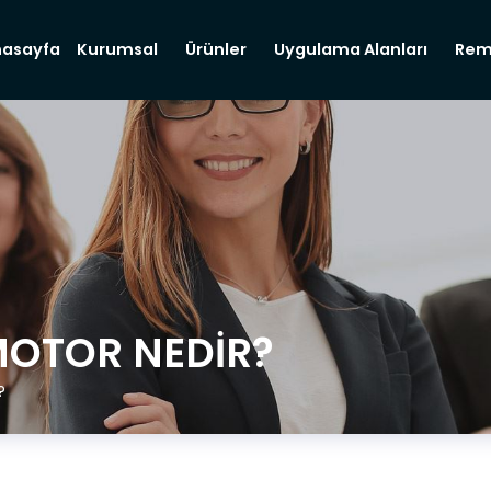
nasayfa
Kurumsal
Ürünler
Uygulama Alanları
Rem
MOTOR NEDIR?
?