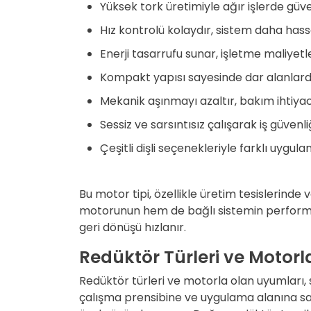
Yüksek tork üretimiyle ağır işlerde gü
Hız kontrolü kolaydır, sistem daha hassa
Enerji tasarrufu sunar, işletme maliyetl
Kompakt yapısı sayesinde dar alanlarda 
Mekanik aşınmayı azaltır, bakım ihtiyacı
Sessiz ve sarsıntısız çalışarak iş güvenl
Çeşitli dişli seçenekleriyle farklı uygul
Bu motor tipi, özellikle üretim tesislerinde
motorunun hem de bağlı sistemin performans
geri dönüşü hızlanır.
Redüktör Türleri ve Motor
Redüktör türleri
ve motorla olan uyumları, s
çalışma prensibine ve uygulama alanına sah