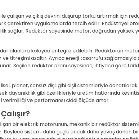
 çalışan ve çıkış devrini düşürüp torku artırmak için redükt
tork gerektiren uygulamalarda tercih edilir. Endüstriyel ot
ilik sağlar. Redüktör sayesinde motor, doğrudan yüksek y
dar alanlara kolayca entegre edilebilir. Redüktörün motor
 ve titreşimi azaltır. Ayrıca enerji tasarrufu sağlamasıyla d
sunar. Seçilen redüktör oranı sayesinde, ihtiyaca göre far
lisel, planet, sonsuz dişli gibi dişli sistemleriyle donatıla
ek dayanıklılık gibi özellikleriyle üretim hatlarında kesin
 verimliliği ve performansı ciddi ölçüde artar.
Çalışır?
ışan bir elektrik motorunun, mekanik bir redüktör sistemiyle 
ır. Böylece sistem, daha güçlü ancak daha yavaş dönen bir 