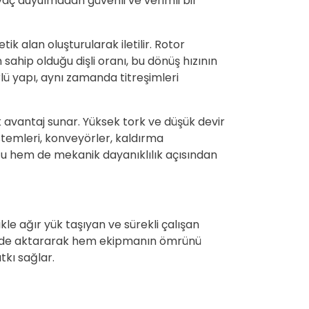
yaç duyulmadan güvenli ve verimli bir
k alan oluşturularak iletilir. Rotor
sahip olduğu dişli oranı, bu dönüş hızının
rlü yapı, aynı zamanda titreşimleri
 avantaj sunar. Yüksek tork ve düşük devir
stemleri, konveyörler, kaldırma
ufu hem de mekanik dayanıklılık açısından
kle ağır yük taşıyan ve sürekli çalışan
kilde aktararak hem ekipmanın ömrünü
tkı sağlar.