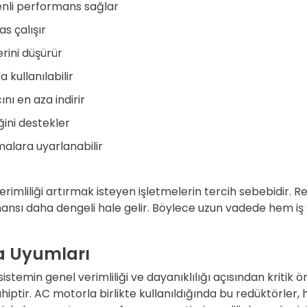
venli performans sağlar
s çalışır
erini düşürür
kullanılabilir
nı en aza indirir
iğini destekler
amalara uyarlanabilir
 verimliliği artırmak isteyen işletmelerin tercih sebebidir.
ı daha dengeli hale gelir. Böylece uzun vadede hem iş sü
la Uyumları
istemin genel verimliliği ve dayanıklılığı açısından kritik 
iptir. AC motorla birlikte kullanıldığında bu redüktörler,