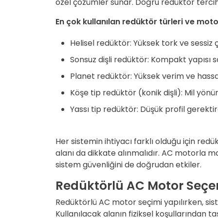
özel çözümler sunar. Doğru redüktör terci
En çok kullanılan redüktör türleri ve moto
Helisel redüktör:
Yüksek tork ve sessiz 
Sonsuz dişli redüktör: Kompakt yapısı say
Planet redüktör: Yüksek verim ve hassa
Köşe tip redüktör (konik dişli): Mil yön
Yassı tip redüktör: Düşük profil gerek
Her sistemin ihtiyacı farklı olduğu için red
alanı da dikkate alınmalıdır. AC motorla m
sistem güvenliğini de doğrudan etkiler.
Redüktörlü AC Motor Seçer
Redüktörlü AC motor seçimi yapılırken, siste
Kullanılacak alanın fiziksel koşullarından 