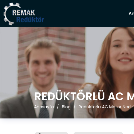
A
REDÜKTÖRLÜ AC 
Anasayfa
Blog
Redüktörlü AC Motor Nedir