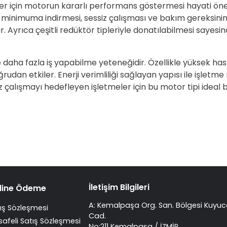
mler için motorun kararlı performans göstermesi hayati ön
i minimuma indirmesi, sessiz çalışması ve bakım gereksini
Ayrıca çeşitli redüktör tipleriyle donatılabilmesi sayesin
 daha fazla iş yapabilme yeteneğidir. Özellikle yüksek ha
udan etkiler. Enerji verimliliği sağlayan yapısı ile işletm
z çalışmayı hedefleyen işletmeler için bu motor tipi ideal 
İletişim Bilgileri
line Ödeme
A: Kemalpaşa Org. San. Bölgesi Kuyuc
ış Sözleşmesi
Cad.
afeli Satış Sözleşmesi
No:211 Kemalpaşa / İZMİR