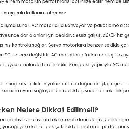
hiyle hem motorun performansı optimize edilir hem de sis
rla uyumlu kullanım alanları:
çalışma sunar. AC motorlarla konveyör ve paketleme sistem
esinde dar alanlar için idealdir. Sessiz çalışır, düşük hız g
s hız kontrolü sağlar. Servo motorlara benzer şekilde çalı
ünü 90 derece değiştirir. AC motorların farklı montaj pozis
tiren uygulamalarda tercih edilir. Kompakt yapısıyla AC mo
üktör seçimi yapılırken yalnızca tork değeri değil, çalışma
aksimum uyum sağlayan bir redüktör, sadece mekanik perfor
ken Nelere Dikkat Edilmeli?
min ihtiyacına uygun teknik özelliklerin doğru belirlenmesi 
taşıyacağı yüke kadar pek çok faktör, motorun performansını