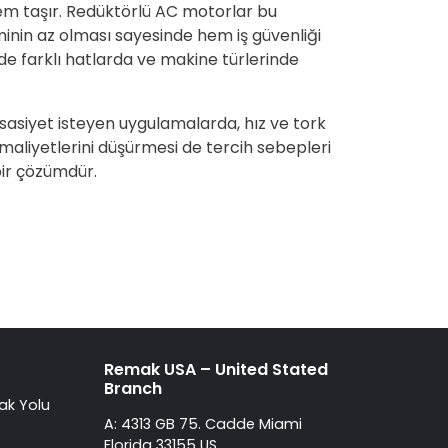
em taşır. Redüktörlü AC motorlar bu
minin az olması sayesinde hem iş güvenliği
de farklı hatlarda ve makine türlerinde
ssasiyet isteyen uygulamalarda, hız ve tork
e maliyetlerini düşürmesi de tercih sebepleri
bir çözümdür.
Remak USA – United Stated
Branch
ak Yolu
A: 4313 GB 75. Cadde Miami
Florida 33155 US