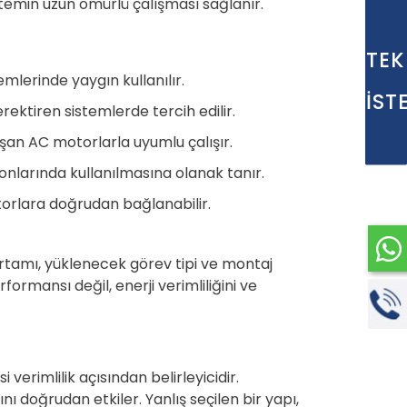
temin uzun ömürlü çalışması sağlanır.
TEK
lerinde yaygın kullanılır.
İST
erektiren sistemlerde tercih edilir.
şan AC motorlarla uyumlu çalışır.
yonlarında kullanılmasına olanak tanır.
torlara doğrudan bağlanabilir.
 ortamı, yüklenecek görev tipi ve montaj
mansı değil, enerji verimliliğini ve
verimlilik açısından belirleyicidir.
 doğrudan etkiler. Yanlış seçilen bir yapı,