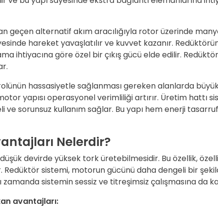
ir ve bu yapı sayesinde ekstra bağlantı elemanlarına ihti
an geçen alternatif akım aracılığıyla rotor üzerinde manyeti
yesinde hareket yavaşlatılır ve kuvvet kazanır. Redüktörün 
ama ihtiyacına göre özel bir çıkış gücü elde edilir. Redüktö
ar.
ntrolünün hassasiyetle sağlanması gereken alanlarda büyük
tor yapısı operasyonel verimliliği artırır. Üretim hattı si
li ve sorunsuz kullanım sağlar. Bu yapı hem enerji tasarr
ntajları Nelerdir?
şük devirde yüksek tork üretebilmesidir. Bu özellik, özelli
r. Redüktör sistemi, motorun gücünü daha dengeli bir şe
Aynı zamanda sistemin sessiz ve titreşimsiz çalışmasına da ka
an avantajları: