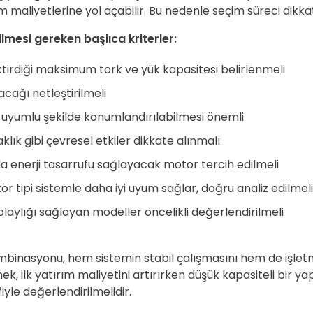
m maliyetlerine yol açabilir. Bu nedenle seçim süreci dikka
mesi gereken başlıca kriterler:
ktirdiği maksimum tork ve yük kapasitesi belirlenmeli
acağı netleştirilmeli
uyumlu şekilde konumlandırılabilmesi önemli
klık gibi çevresel etkiler dikkate alınmalı
arda enerji tasarrufu sağlayacak motor tercih edilmeli
tör tipi sistemle daha iyi uyum sağlar, doğru analiz edilmeli
s kolaylığı sağlayan modeller öncelikli değerlendirilmeli
asyonu, hem sistemin stabil çalışmasını hem de işletme 
k, ilk yatırım maliyetini artırırken düşük kapasiteli bir y
yle değerlendirilmelidir.