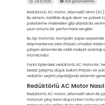
24.12.2025
426 görüntülenme
Redüktörlü AC motor, alternatif akım (AC) ile
Bu sistem, özellikle düşük devir ve yüksek 
paketleme makineleri gibi alanlarda veriml
uzun ömürlü bir performans sergiler.
Bu tip motorlar, kompakt yapısı sayesinde 
ekipmanlarına olan ihtiyacı ortadan kaldırır
çalışan sistemlerde ciddi maliyet avantajı 
mümkündür.
Farklı tiplerdeki redüktörlü AC motorlar; he
Sessiz çalışma, düşük bakım ihtiyacı ve yüks
redüktör seçimi yapıldığında sistemin genel
Redüktörlü AC Motor Nasıl 
Redüktörlü AC motor, alternatif akım ile çal
motorun çıkış hızını düşürürken torku artır